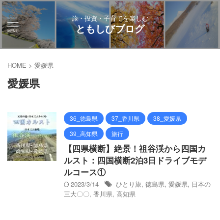
旅・投資・子育てを楽しむ
ともしびブログ
HOME
>
愛媛県
愛媛県
36_徳島県
37_香川県
38_愛媛県
39_高知県
旅行
【四県横断】絶景！祖谷渓から四国カ
ルスト：四国横断2泊3日ドライブモデ
ルコース①
2023/3/14
ひとり旅
,
徳島県
,
愛媛県
,
日本の
三大〇〇
,
香川県
,
高知県