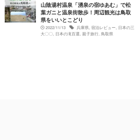
山陰湯村温泉「湧泉の宿ゆあむ」で松
葉ガニと温泉街散歩！周辺観光は鳥取
県をいいとこどり
2022/11/13
兵庫県
,
宿泊レビュー
,
日本の三
大〇〇
,
日本の滝百選
,
親子旅行
,
鳥取県