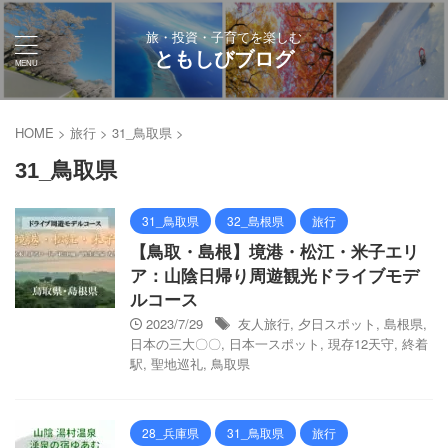
旅・投資・子育てを楽しむ
ともしびブログ
HOME
>
旅行
>
31_鳥取県
>
31_鳥取県
31_鳥取県
32_島根県
旅行
【鳥取・島根】境港・松江・米子エリ
ア：山陰日帰り周遊観光ドライブモデ
ルコース
2023/7/29
友人旅行
,
夕日スポット
,
島根県
,
日本の三大〇〇
,
日本一スポット
,
現存12天守
,
終着
駅
,
聖地巡礼
,
鳥取県
28_兵庫県
31_鳥取県
旅行