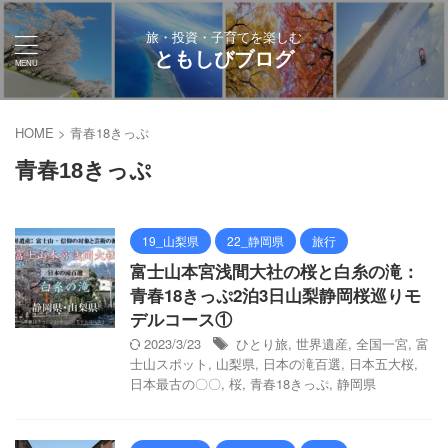
旅・投資・子育てを楽しむ
ともしびブログ
HOME
>
青春18きっぷ
青春18きっぷ
19_山梨県
22_静岡県
旅行
富士山本宮浅間大社の桜と白糸の滝：
青春18きっぷ2泊3日山梨静岡桜巡りモ
デルコース①
2023/3/23
ひとり旅
,
世界遺産
,
全国一宮
,
富
士山スポット
,
山梨県
,
日本の滝百選
,
日本五大桜
,
日本最古の〇〇
,
桜
,
青春18きっぷ
,
静岡県