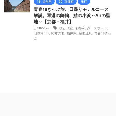
18_福井県
26_京都府
旅行
青春18きっぷ旅、日帰りモデルコース
解説。軍港の舞鶴、鯖の小浜～Airの聖
地～【京都・福井】
2022/7/8
ひとり旅
,
京都府
,
夕日スポット
,
旧軍港4市
,
発祥の地
,
福井県
,
聖地巡礼
,
青春18きっ
ぷ