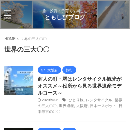
旅・投資・子育てを楽しむ
ともしびブログ
HOME
>
世界の三大〇〇
世界の三大〇〇
27_大阪府
旅行
商人の町・堺はレンタサイクル観光が
オススメ～役所から見る世界遺産モデ
ルコース～
2023/9/26
ひとり旅
,
レンタサイクル
,
世界
の三大〇〇
,
世界遺産
,
大阪府
,
日本一スポット
,
日
本最古の〇〇