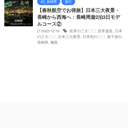
42_長崎県
旅行
【春秋航空でお得旅】日本三大夜景・
長崎から西海へ：長崎周遊2泊3日モデ
ルコース②
2022/12/16
世界の三大〇〇
,
世界遺産
,
日本
の三大〇〇
,
日本三大夜景
,
日本初の〇〇
,
親子旅行
,
長崎県
,
離島