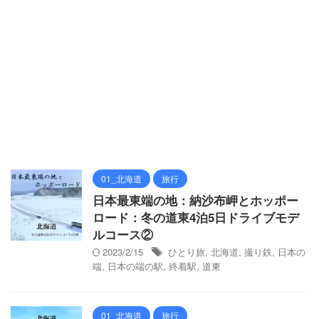
01_北海道
旅行
日本最東端の地：納沙布岬とホッポー
ロード：冬の道東4泊5日ドライブモデ
ルコース②
2023/2/15
ひとり旅
,
北海道
,
撮り鉄
,
日本の
端
,
日本の端の駅
,
終着駅
,
道東
01_北海道
旅行