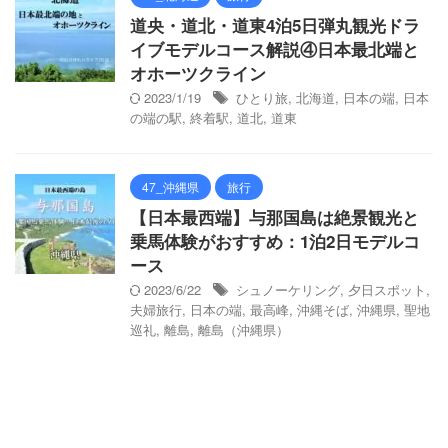
道央・道北・道東4泊5日弾丸観光ドラ
イブモデルコース解説④日本最北端と
オホーツクライン
2023/1/19
ひとり旅
,
北海道
,
日本の端
,
日本
の端の駅
,
終着駅
,
道北
,
道東
47_沖縄県
旅行
【日本最西端】与那国島は絶景観光と
乗馬体験がおすすめ：1泊2日モデルコ
ース
2023/6/22
シュノーケリング
,
夕日スポット
,
夫婦旅行
,
日本の端
,
最高峰
,
沖縄そば
,
沖縄県
,
聖地
巡礼
,
離島
,
離島（沖縄県）