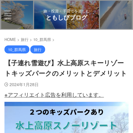
旅・投資・子育てを楽しむ
ともしびブログ
HOME
>
旅行
>
10_群馬県
>
10_群馬県
旅行
【子連れ雪遊び】水上高原スキーリゾー
トキッズパークのメリットとデメリット
2024年1月28日
※アフィリエイト広告を利用しています。