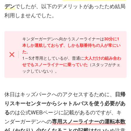
でしたが、以下のデメリットがあったため結局
デン
利用しませんでした。
キンダーガーデンへ向かうスノーライナーは
30分に1
本しか運航しておらず、しかも順番待ちの人が常にい
。
た
1～5才専用としているが、普通に
大人だけの組み合わ
（スタッフがチェ
せでもスノーライナーに乗っていた
ックしていない）。
休日はキッズパークへのアクセスするために、
日帰
りスキーセンターからシャトルバスを使う必要があ
のは公式WEBページに記載があるのですが、キ
る
ンダーガーデンへの
専用スノーライナーの運転本数
ため注意
が（かなり）少なくなることの記載はない