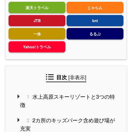
楽天トラベル
じゃらん
JTB
knt
一休
るるぶ
Yahoo!トラベル
目次
[
非表示
]
水上高原スキーリゾートと3つの特
1
徴
2カ所のキッズパーク含め遊び場が
2
充実