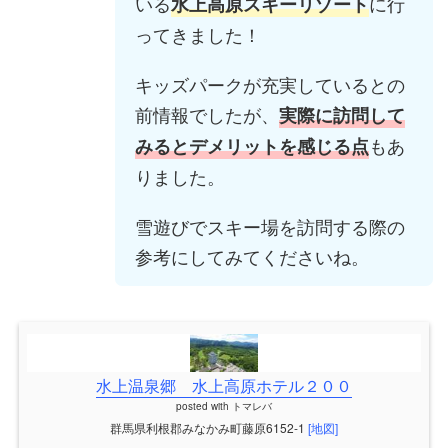
いる
に行
水上高原スキーリゾート
ってきました！
キッズパークが充実しているとの
前情報でしたが、
実際に訪問して
もあ
みるとデメリットを感じる点
りました。
雪遊びでスキー場を訪問する際の
参考にしてみてくださいね。
水上温泉郷 水上高原ホテル２００
posted with
トマレバ
群馬県利根郡みなかみ町藤原6152-1
[地図]