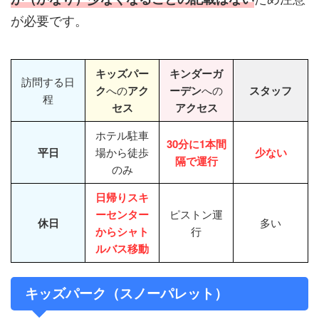
が必要です。
キッズパー
キンダーガ
訪問する日
ク
への
アク
ーデン
への
スタッフ
程
セス
アクセス
ホテル駐車
30分に1本間
平日
場から徒歩
少ない
隔で運行
のみ
日帰りスキ
ーセンター
ピストン運
休日
多い
からシャト
行
ルバス移動
キッズパーク（スノーパレット）