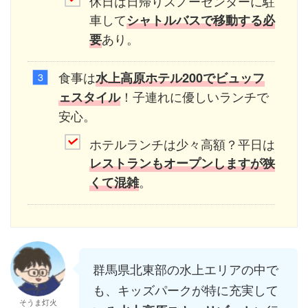
休日は日帰りスノーセンターに駐
車して
シャトルバスで移動する必
あり。
要
食事は
水上高原ホテル200でビュッフ
！子連れに優しいランチで
ェスタイル
安心。
ホテルランチは少々高額？平日は
レストランもオープンしますが狭
。
くて混雑
群馬県北東部の水上エリアの中で
も、キッズパークが特に充実して
そうま灯火