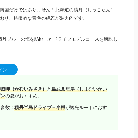
南国だけではありません！北海道の積丹（しゃこたん）
おり、特徴的な青色の絶景が魅力的です。
積丹ブルーの海を訪問したドライブモデルコースを解説し
イント
神威岬（かむいみさき）
と
島武意海岸（しまむいかい
ズン
の夏がおすすめ。
ト多数！
積丹半島ドライブ＋小樽
が観光ルートにおす