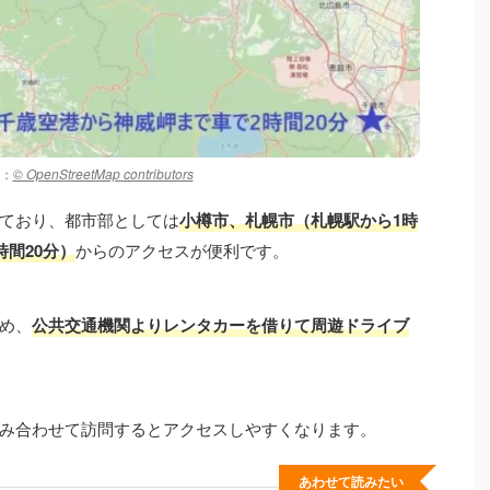
：
© OpenStreetMap contributors
ており、都市部としては
小樽市、札幌市（札幌駅
から
1
時
間20分）
からのアクセスが便利です。
め、
公共交通機関よりレンタカーを借りて周遊ドライブ
み合わせて訪問するとアクセスしやすくなります。
あわせて読みたい