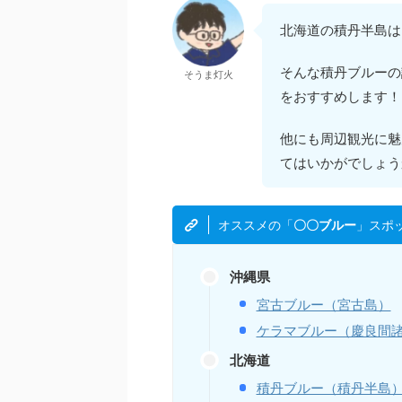
北海道の積丹半島は
そんな積丹ブルーの
そうま灯火
をおすすめします！
他にも周辺観光に魅
てはいかがでしょう
オススメの「
」スポ
〇〇ブルー
沖縄県
宮古ブルー（宮古島）
ケラマブルー（慶良間
北海道
積丹ブルー（積丹半島