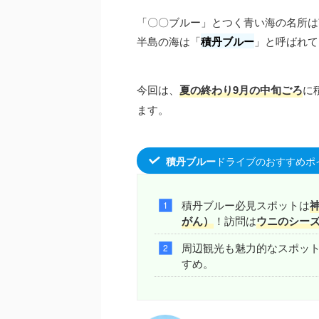
「〇〇ブルー」とつく青い海の名所は
半島の海は「
積丹ブルー
」と呼ばれて
今回は、
夏の終わり9月の中旬ごろ
に
ます。
ドライブのおすすめポ
積丹ブルー
積丹ブルー必見スポットは
がん）
！訪問は
ウニ
の
シー
周辺観光も魅力的なスポッ
すめ。