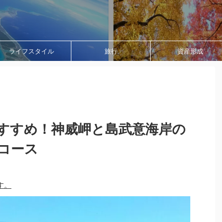
ライフスタイル
旅行
資産形成
すすめ！神威岬と島武意海岸の
コース
す。