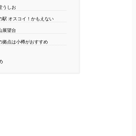
堂うしお
の駅 オスコイ！かもえない
山展望台
の拠点は小樽がおすすめ
め