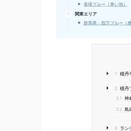
美瑛ブルー（青い池）
関東エリア
群馬県：四万ブルー（
1
積丹
2
積丹
2.1
神
2.2
島
3
ラン