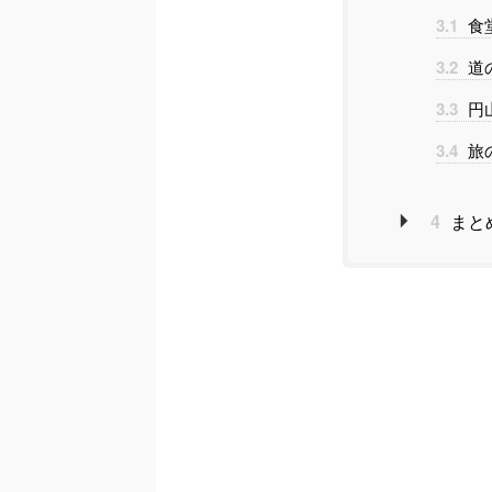
3.1
食
3.2
道
3.3
円
3.4
旅
4
まと