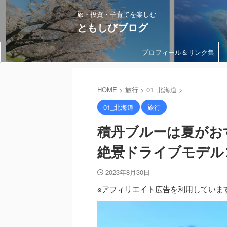
旅・投資・子育てを楽しむ
ともしびブログ
プロフィール＆リンク集
HOME
>
旅行
>
01_北海道
>
01_北海道
旅行
積丹ブルーは夏がお
絶景ドライブモデル
2023年8月30日
※アフィリエイト広告を利用していま