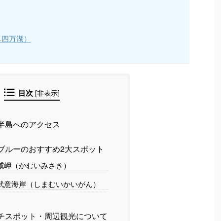
奥四万湖）
目次
[
非表示
]
半島へのアクセス
ブルーのおすすめ2大スポット
威岬（かむいみさき）
武意海岸（しまむいかいがん）
チスポット・周辺観光について