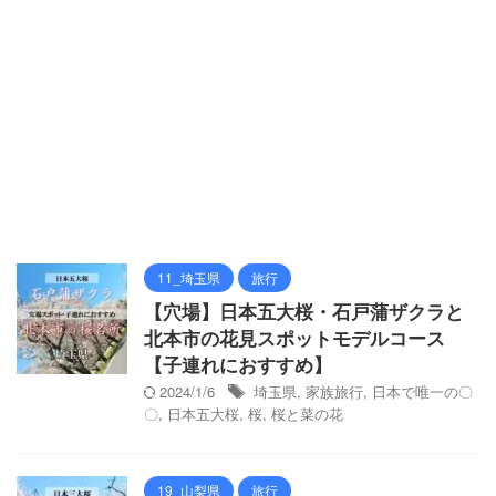
11_埼玉県
旅行
【穴場】日本五大桜・石戸蒲ザクラと
北本市の花見スポットモデルコース
【子連れにおすすめ】
2024/1/6
埼玉県
,
家族旅行
,
日本で唯一の〇
〇
,
日本五大桜
,
桜
,
桜と菜の花
19_山梨県
旅行