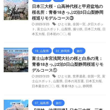
日本三大桜・山高神代桜と甲府盆地の
桜名所：青春18きっぷ2泊3日山梨静岡
桜巡りモデルコース③
2023/3/23
ひとり旅
,
全国一宮
,
夕日スポッ
ト
,
富士山スポット
,
山梨県
,
撮り鉄
,
日本三大桜
,
日
本五大桜
,
日本初の〇〇
,
桜
19_山梨県
22_静岡県
旅行
富士山本宮浅間大社の桜と白糸の滝：
青春18きっぷ2泊3日山梨静岡桜巡りモ
デルコース①
2023/3/23
ひとり旅
,
世界遺産
,
全国一宮
,
富
士山スポット
,
山梨県
,
日本の滝百選
,
日本五大桜
,
日本最古の〇〇
,
桜
,
青春18きっぷ
,
静岡県
07_福島県
旅行