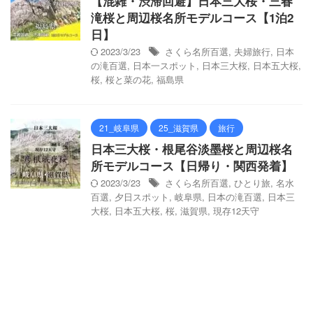
【混雑・渋滞回避】日本三大桜・三春
滝桜と周辺桜名所モデルコース【1泊2
日】
2023/3/23
さくら名所百選
,
夫婦旅行
,
日本
の滝百選
,
日本一スポット
,
日本三大桜
,
日本五大桜
,
桜
,
桜と菜の花
,
福島県
21_岐阜県
25_滋賀県
旅行
日本三大桜・根尾谷淡墨桜と周辺桜名
所モデルコース【日帰り・関西発着】
2023/3/23
さくら名所百選
,
ひとり旅
,
名水
百選
,
夕日スポット
,
岐阜県
,
日本の滝百選
,
日本三
大桜
,
日本五大桜
,
桜
,
滋賀県
,
現存12天守