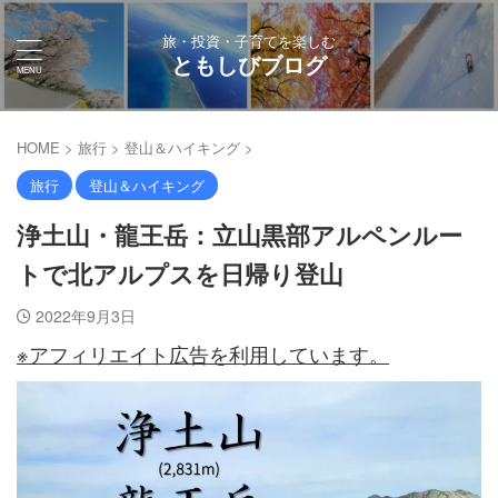
旅・投資・子育てを楽しむ
ともしびブログ
HOME
>
旅行
>
登山＆ハイキング
>
旅行
登山＆ハイキング
浄土山・龍王岳：立山黒部アルペンルー
トで北アルプスを日帰り登山
2022年9月3日
※アフィリエイト広告を利用しています。