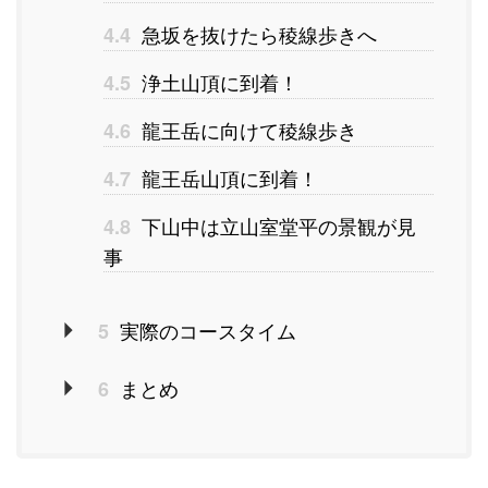
急坂を抜けたら稜線歩きへ
4.4
浄土山頂に到着！
4.5
龍王岳に向けて稜線歩き
4.6
龍王岳山頂に到着！
4.7
下山中は立山室堂平の景観が見
4.8
事
実際のコースタイム
5
まとめ
6