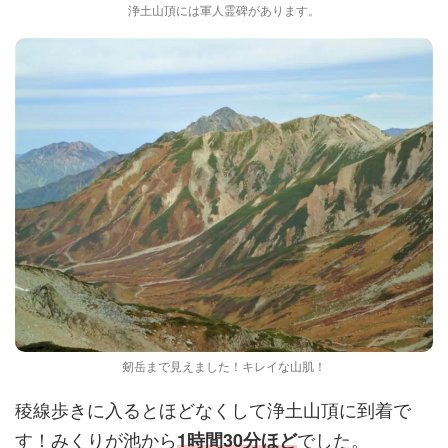
浄土山頂には軍人霊碑があります。
剱岳まで見えました！キレイな山肌！
稜線歩きに入るとほどなくして浄土山頂に到着で
す！みくりが池から
でした。
1時間30分ほど