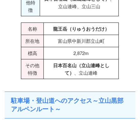
他特
立山連峰、立山三山
徴
名称
龍王岳（りゅうおうだけ）
所在地
富山県中新川郡立山町
標高
2,872m
その他
日本百名山（立山連峰とし
特徴
て）
、立山連峰
駐車場・登山道へのアクセス～立山黒部
アルペンルート～