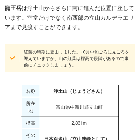
は浄土山からさらに南に進んだ位置に座して
龍王岳
います。室堂だけでなく南西部の立山カルデラエリ
アまで見渡すことができます。
紅葉の時期に登山しました。10月中旬ごろに見ごろを
迎えていますが、山の紅葉は標高で段階があるので事
前にチェックしましょう。
名称
浄土山（じょうどさん）
所在
富山県中新川郡立山町
地
標高
2,831m
その
日本百名山（立山連峰として）
、