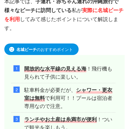
本記事では、
子連れ・赤ちゃん連れの沖縄旅行で
私が
様々なビーチに訪問している
実際に名城ビーチ
してみて感じたポイントについて解説しま
を利用
す。
のおすすめポイント
名城ビーチ
！飛行機も
開放的な水平線の見える海
見られて子供に楽しい。
駐車料金が必要だが、
シャワー・更衣
で利用可！！プールは宿泊者
室は無料
専用なので注意。
！つい
ランチやお土産は糸満市が便利
で観光を楽しもう。