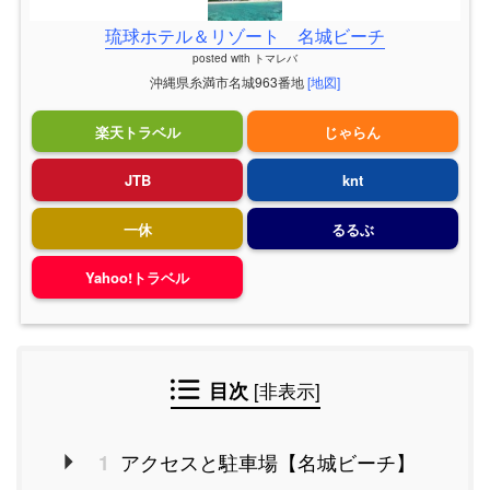
琉球ホテル＆リゾート 名城ビーチ
posted with
トマレバ
沖縄県糸満市名城963番地
[地図]
楽天トラベル
じゃらん
JTB
knt
一休
るるぶ
Yahoo!トラベル
目次
[
非表示
]
アクセスと駐車場【名城ビーチ】
1