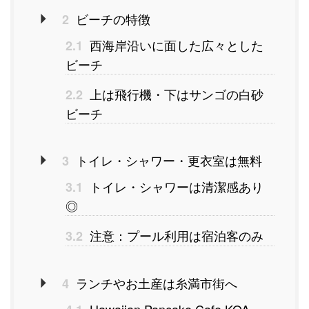
ビーチの特徴
2
西海岸沿いに面した広々とした
2.1
ビーチ
上は飛行機・下はサンゴの白砂
2.2
ビーチ
トイレ・シャワー・更衣室は無料
3
トイレ・シャワーは清潔感あり
3.1
◎
注意：プール利用は宿泊客のみ
3.2
ランチやお土産は糸満市街へ
4
Hawaiian Pancake Cafe KOA