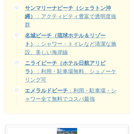
サンマリーナビーチ（シェラトン沖
：アクティビティ豊富で透明度抜
縄）
群
名城ビーチ（琉球ホテル＆リゾー
：シャワー・トイレなど清潔な施
ト）
設、美しい海岸線
ニライビーチ（ホテル日航アリビ
：利用・駐車場無料、シュノーケ
ラ）
リング可
：利用・駐車場・シ
エメラルドビーチ
ャワー全て無料でコスパ最強