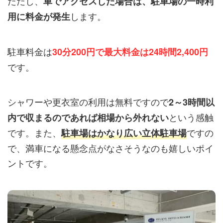
ただし、
車でアクセスした場合は、駐車場の一時利
します。
用に料金が発生
駐車料金は
30分200円で最大料金は24時間2,400円
です。
シャワーや更衣室の利用は無料ですので
2～3時間以
という感触
内で収まるのであれば相場から外れない
です。また、
ですの
駐車場はかなり広い立体駐車場
で、満車になる懸念点がなさそうなのも嬉しいポイ
ントです。