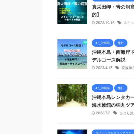
真栄田岬・青の洞
的】
2023/10/16
スキ
47_沖縄県
旅行
沖縄本島・西海岸ド
デルコース解説
2023/4/15
家族旅
47_沖縄県
旅行
沖縄本島レンタカ
海水族館の弾丸ツ
2022/7/2
ひとり旅
ダイビング＆マリンアクテ