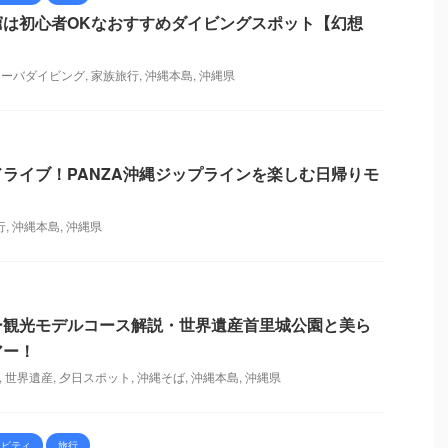
窟は初心者OKなおすすめダイビングスポット【幻想
ューバダイビング
,
家族旅行
,
沖縄本島
,
沖縄県
ライブ！PANZA沖縄ジップラインを楽しむ日帰りモ
行
,
沖縄本島
,
沖縄県
ー観光モデルコース解説・世界遺産首里城公園と美ら
アー！
,
世界遺産
,
夕日スポット
,
沖縄そば
,
沖縄本島
,
沖縄県
ィビティ
旅行