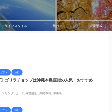
ライフスタイル
旅行
資産形成
ィビティ
旅行
グ】ゴリラチョップは沖縄本島屈指の人気・おすすめ
ーケリング
,
ビーチ
,
家族旅行
,
沖縄本島
,
沖縄県
ィビティ
旅行