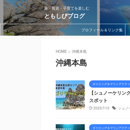
旅・投資・子育てを楽しむ
ともしびブログ
プロフィール＆リンク集
HOME
>
沖縄本島
沖縄本島
ダイビング＆マリンアクテ
【シュノーケリン
スポット
2023/7/10
シュノ
ダイビング＆マリンアクテ