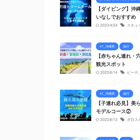
【ダイビング】沖
いなしでおすすめ
2023/4/24
スキュ
47_沖縄県
旅行
【赤ちゃん連れ・
観光スポット
2023/6/14
ビーチ
,
47_沖縄県
旅行
【子連れ必見】美ら
モデルコース②
2023/6/13
夕日ス