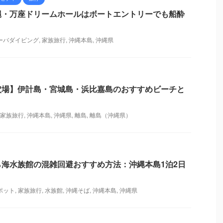
縄・万座ドリームホールはボートエントリーでも船酔
ーバダイビング
,
家族旅行
,
沖縄本島
,
沖縄県
穴場】伊計島・宮城島・浜比嘉島のおすすめビーチと
家族旅行
,
沖縄本島
,
沖縄県
,
離島
,
離島（沖縄県）
海水族館の混雑回避おすすめ方法：沖縄本島1泊2日
ポット
,
家族旅行
,
水族館
,
沖縄そば
,
沖縄本島
,
沖縄県