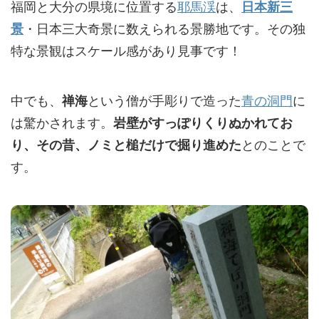
福岡と大分の県境に位置する
耶馬渓
は、
日本新三
・日本三大奇景に数えられる景勝地です。その独
景
特な景観はスケール感があり見事です！
中でも、
という僧が手彫りで造った
青の洞門
に
禅海
は驚かされます。
岩壁がすっぽりくりぬかれてお
とのことで
り、その昔、ノミと槌だけで掘り進めた
す。