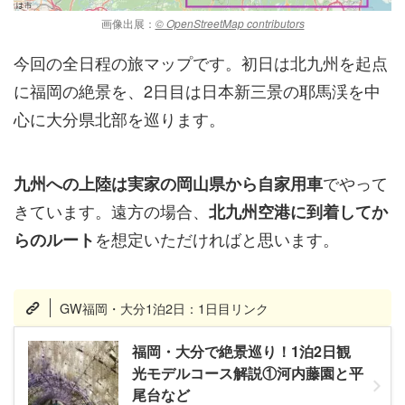
画像出展：
© OpenStreetMap contributors
今回の全日程の旅マップです。
初日は北九州を起点
に福岡の絶景
を、2日目は
日本新三景の耶馬渓を中
心に大分県北部
を巡ります。
でやって
九州への上陸は実家の岡山県から自家用車
きています。遠方の場合、
北九州空港に到着してか
を想定いただければと思います。
らのルート
GW福岡・大分1泊2日：1日目リンク
福岡・大分で絶景巡り！1泊2日観
光モデルコース解説①河内藤園と平
尾台など