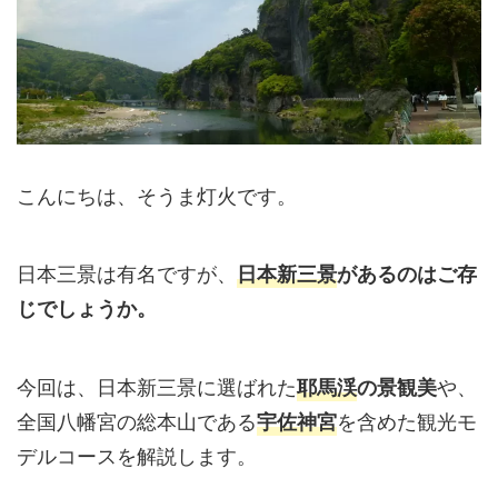
こんにちは、そうま灯火です。
日本三景は有名ですが、
日本新三景
があるのはご存
じでしょうか。
今回は、日本新三景に選ばれた
や、
耶馬渓
の景観美
全国八幡宮の総本山である
を含めた観光モ
宇佐神宮
デルコースを解説します。