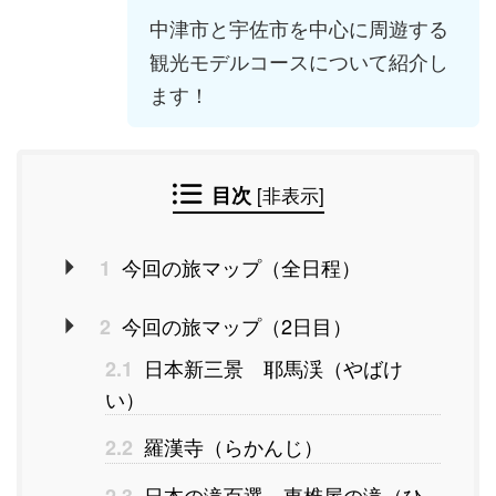
中津市と宇佐市を中心に周遊する
観光モデルコースについて紹介し
ます！
目次
[
非表示
]
今回の旅マップ（全日程）
1
今回の旅マップ（2日目）
2
日本新三景 耶馬渓（やばけ
2.1
い）
羅漢寺（らかんじ）
2.2
日本の滝百選 東椎屋の滝（ひ
2.3