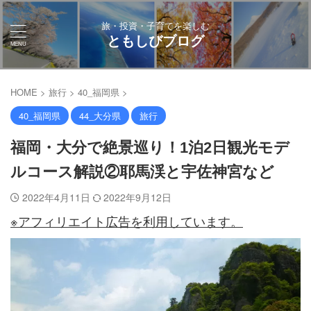
旅・投資・子育てを楽しむ
ともしびブログ
HOME
>
旅行
>
40_福岡県
>
40_福岡県
44_大分県
旅行
福岡・大分で絶景巡り！1泊2日観光モデ
ルコース解説②耶馬渓と宇佐神宮など
2022年4月11日
2022年9月12日
※アフィリエイト広告を利用しています。