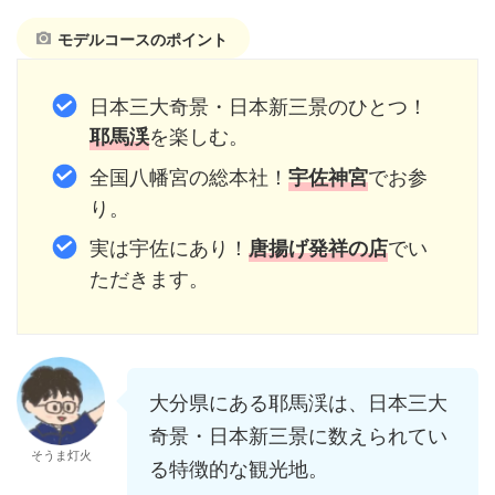
モデルコースのポイント
日本三大奇景・日本新三景のひとつ！
を楽しむ。
耶馬渓
全国八幡宮の総本社！
でお参
宇佐神宮
り。
実は宇佐にあり！
でい
唐揚げ発祥の店
ただきます。
大分県にある耶馬渓は、日本三大
奇景・日本新三景に数えられてい
そうま灯火
る特徴的な観光地。