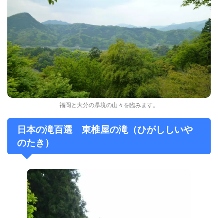
福岡と大分の県境の山々を臨みます。
日本の滝百選 東椎屋の滝（ひがししいや
のたき）