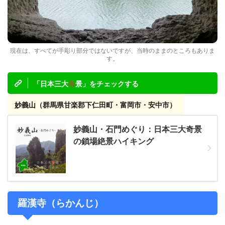
現在は、すべてが手彫り部分ではないですが、当時のままのところもありま
す。
奇
「日本三大
景」をチェックする
妙義山（群馬県甘楽郡下仁田町・富岡市・安中市）
妙義山・石門めぐり：日本三大奇景
の鎖場絶景ハイキング
羅漢寺（らかんじ）