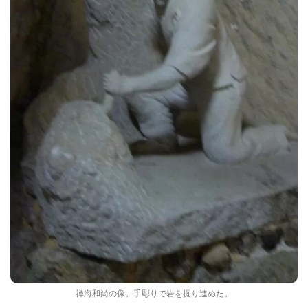
禅海和尚の像。手彫りで岩を掘り進めた。