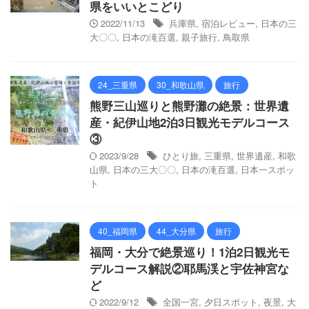
県をいいとこどり
2022/11/13
兵庫県
,
宿泊レビュー
,
日本の三
大〇〇
,
日本の滝百選
,
親子旅行
,
鳥取県
24_三重県
30_和歌山県
旅行
熊野三山巡りと熊野灘の絶景：世界遺
産・紀伊山地2泊3日観光モデルコース
③
2023/9/28
ひとり旅
,
三重県
,
世界遺産
,
和歌
山県
,
日本の三大〇〇
,
日本の滝百選
,
日本一スポッ
ト
40_福岡県
44_大分県
旅行
福岡・大分で絶景巡り！1泊2日観光モ
デルコース解説②耶馬渓と宇佐神宮な
ど
2022/9/12
全国一宮
,
夕日スポット
,
夜景
,
大