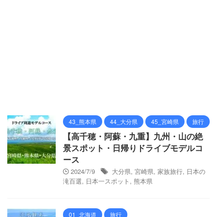
43_熊本県
44_大分県
45_宮崎県
旅行
【高千穂・阿蘇・九重】九州・山の絶
景スポット・日帰りドライブモデルコ
ース
2024/7/9
大分県
,
宮崎県
,
家族旅行
,
日本の
滝百選
,
日本一スポット
,
熊本県
01_北海道
旅行