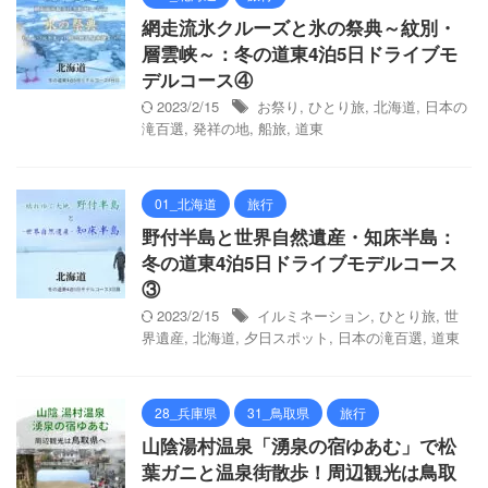
網走流氷クルーズと氷の祭典～紋別・
層雲峡～：冬の道東4泊5日ドライブモ
デルコース④
2023/2/15
お祭り
,
ひとり旅
,
北海道
,
日本の
滝百選
,
発祥の地
,
船旅
,
道東
01_北海道
旅行
野付半島と世界自然遺産・知床半島：
冬の道東4泊5日ドライブモデルコース
③
2023/2/15
イルミネーション
,
ひとり旅
,
世
界遺産
,
北海道
,
夕日スポット
,
日本の滝百選
,
道東
28_兵庫県
31_鳥取県
旅行
山陰湯村温泉「湧泉の宿ゆあむ」で松
葉ガニと温泉街散歩！周辺観光は鳥取