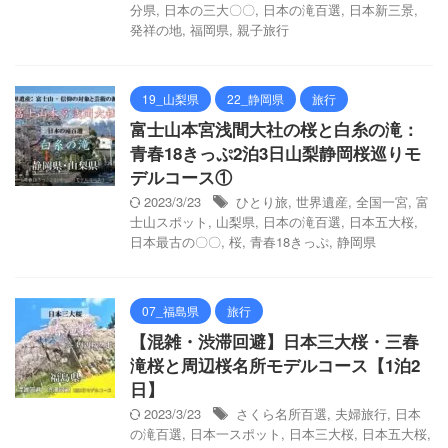
分県
,
日本の三大〇〇
,
日本の滝百選
,
日本新三景
,
発祥の地
,
福岡県
,
親子旅行
19_山梨県
22_静岡県
旅行
富士山本宮浅間大社の桜と白糸の滝：
青春18きっぷ2泊3日山梨静岡桜巡りモ
デルコース①
2023/3/23
ひとり旅
,
世界遺産
,
全国一宮
,
富
士山スポット
,
山梨県
,
日本の滝百選
,
日本五大桜
,
日本最古の〇〇
,
桜
,
青春18きっぷ
,
静岡県
07_福島県
旅行
【混雑・渋滞回避】日本三大桜・三春
滝桜と周辺桜名所モデルコース【1泊2
日】
2023/3/23
さくら名所百選
,
夫婦旅行
,
日本
の滝百選
,
日本一スポット
,
日本三大桜
,
日本五大桜
,