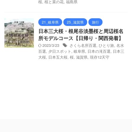
桜
,
桜と菜の花
,
福島県
21_岐阜県
25_滋賀県
旅行
日本三大桜・根尾谷淡墨桜と周辺桜名
所モデルコース【日帰り・関西発着】
2023/3/23
さくら名所百選
,
ひとり旅
,
名水
百選
,
夕日スポット
,
岐阜県
,
日本の滝百選
,
日本三
大桜
,
日本五大桜
,
桜
,
滋賀県
,
現存12天守