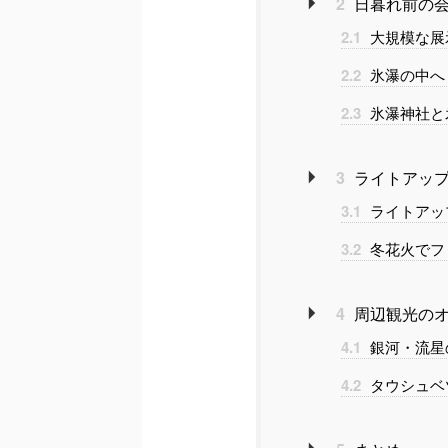
2
日暮れ前の会
2.1
大規模な展
2.2
氷瀑の中へ
2.3
氷瀑神社と
3
ライトアップ
3.1
ライトアッ
3.2
冬花火でフ
4
周辺観光の
4.1
銀河・流星
4.2
タウシュベ