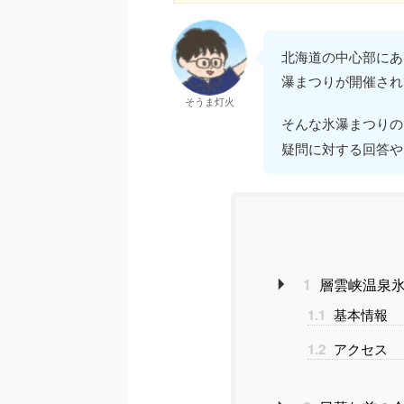
北海道の中心部にあ
瀑まつりが開催され
そうま灯火
そんな氷瀑まつりの
疑問に対する回答や
1
層雲峡温泉氷
1.1
基本情報
1.2
アクセス