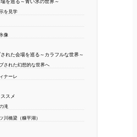
場を巡る～青い氷の世界～
示を見学
氷像
された会場を巡る～カラフルな世界～
プされた幻想的な世界へ
ィナーレ
オススメ
の滝
ツ川橋梁（糠平湖）