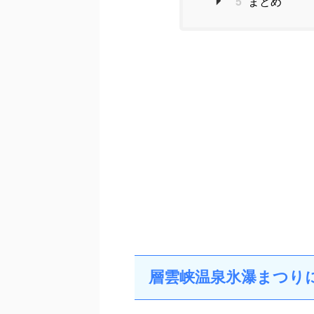
5
まとめ
層雲峡温泉氷瀑まつり