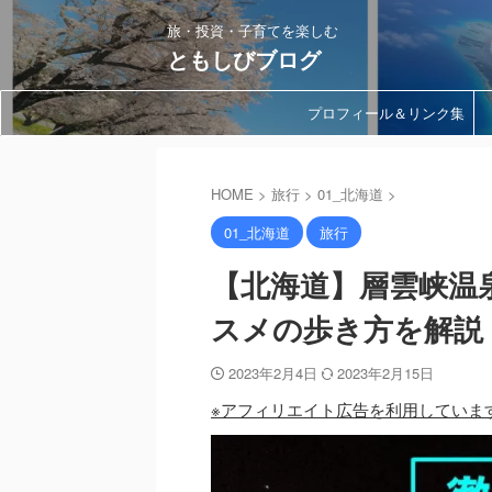
旅・投資・子育てを楽しむ
ともしびブログ
プロフィール＆リンク集
HOME
>
旅行
>
01_北海道
>
01_北海道
旅行
【北海道】層雲峡温
スメの歩き方を解説
2023年2月4日
2023年2月15日
※アフィリエイト広告を利用していま