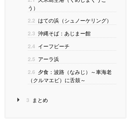
う）
はての浜（シュノーケリング）
2.2
沖縄そば：あじまー館
2.3
イーフビーチ
2.4
アーラ浜
2.5
夕食：波路（なみじ）～車海老
2.6
（クルマエビ）に舌鼓～
まとめ
3