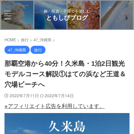
旅・投資・子育てを楽しむ
ともしびブログ
HOME
>
旅行
>
47_沖縄県
>
47_沖縄県
旅行
那覇空港から40分！久米島・1泊2日観光
モデルコース解説①はての浜など王道＆
穴場ビーチへ
2022年7月11日
2022年7月14日
※アフィリエイト広告を利用しています。