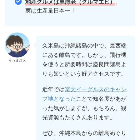
。
地産グルメは車海老（クルマエビ）
実は生産量日本一！
久米島は沖縄諸島の中で、最西端
にある離島です。しかし、飛行機
そうま灯火
を使うと所要時間は慶良間諸島よ
りも短いという好アクセスです。
近年では
楽天イーグルスのキャン
プ地となった
ことで知名度があが
った気がしますが、もちろん、観
光資源もたくさんあります。
ぜひ、沖縄本島からの離島めぐり