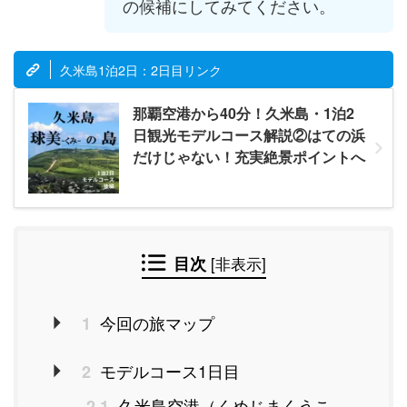
の候補にしてみてください。
久米島1泊2日：2日目リンク
那覇空港から40分！久米島・1泊2
日観光モデルコース解説②はての浜
だけじゃない！充実絶景ポイントへ
目次
[
非表示
]
今回の旅マップ
1
モデルコース1日目
2
久米島空港（くめじまくうこ
2.1