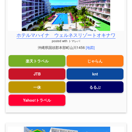
ホテルマハイナ ウェルネスリゾートオキナワ
posted with
トマレバ
沖縄県国頭郡本部町山川1456
[地図]
楽天トラベル
じゃらん
JTB
knt
一休
るるぶ
Yahoo!トラベル