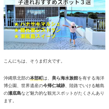
こんにちは、そうま灯火です。
沖縄県北部の
は、
を有する海洋
本部町
美ら海水族館
博公園、世界遺産の
、陸路でいける離島
今帰仁城跡
の
など魅力的な観光スポットがたくさんあり
瀬底島
ます。