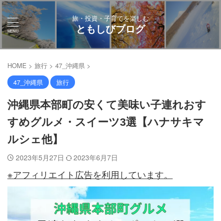
旅・投資・子育てを楽しむ
ともしびブログ
HOME
>
旅行
>
47_沖縄県
>
47_沖縄県
旅行
沖縄県本部町の安くて美味い子連れおす
すめグルメ・スイーツ3選【ハナサキマ
ルシェ他】
2023年5月27日
2023年6月7日
※アフィリエイト広告を利用しています。