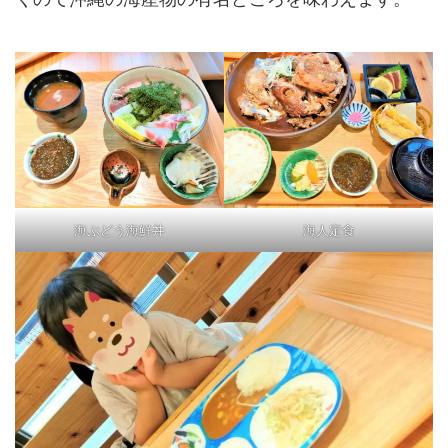
海ぶどう海鮮丼
海人定食