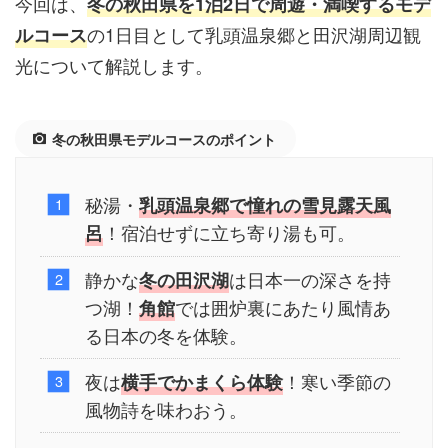
今回は、
冬の秋田県を
1
泊
2日
で
周遊
・
満喫する
モデ
の1日目として乳頭温泉郷と田沢湖周辺観
ルコース
光について解説します。
冬の秋田県モデルコースのポイント
秘湯・
乳頭温泉郷で憧れの雪見露天風
！宿泊せずに立ち寄り湯も可。
呂
静かな
は日本一の深さを持
冬の田沢湖
つ湖！
では囲炉裏にあたり風情あ
角館
る日本の冬を体験。
夜は
！寒い季節の
横手でかまくら体験
風物詩を味わおう。