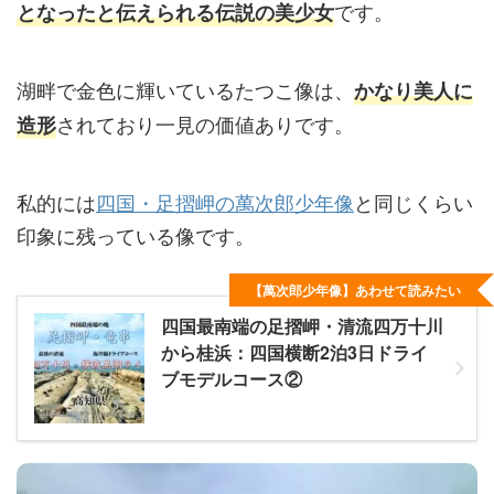
です。
となったと伝えられる伝説の美少女
湖畔で金色に輝いているたつこ像は、
かなり美人に
されており一見の価値ありです。
造形
私的には
四国・足摺岬の萬次郎少年像
と同じくらい
印象に残っている像です。
【萬次郎少年像】あわせて読みたい
四国最南端の足摺岬・清流四万十川
から桂浜：四国横断2泊3日ドライ
ブモデルコース②