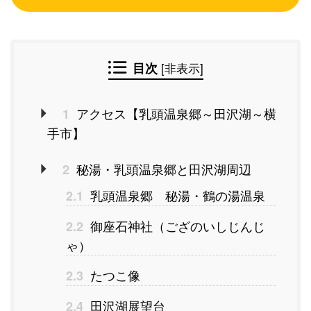
目次
[
非表示
]
アクセス【乳頭温泉郷～田沢湖～横
1
手市】
秘湯・乳頭温泉郷と田沢湖周辺
2
乳頭温泉郷 秘湯・鶴の湯温泉
2.1
御座石神社（ござのいしじんじ
2.2
ゃ）
たつこ像
2.3
田沢湖展望台
2.4