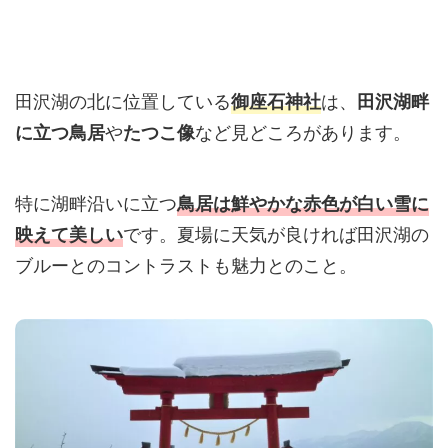
田沢湖の北に位置している
は、
御座石神社
田沢湖畔
や
など見どころがあります。
に立つ鳥居
たつこ像
特に湖畔沿いに立つ
鳥居は鮮やかな赤色が白い雪に
です。夏場に天気が良ければ田沢湖の
映えて美しい
ブルーとのコントラストも魅力とのこと。