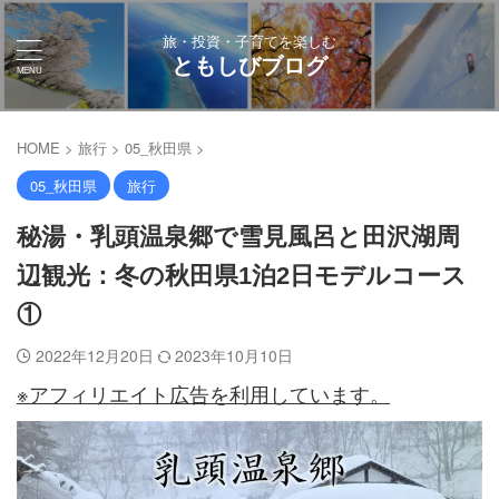
旅・投資・子育てを楽しむ
ともしびブログ
HOME
>
旅行
>
05_秋田県
>
05_秋田県
旅行
秘湯・乳頭温泉郷で雪見風呂と田沢湖周
辺観光：冬の秋田県1泊2日モデルコース
①
2022年12月20日
2023年10月10日
※アフィリエイト広告を利用しています。