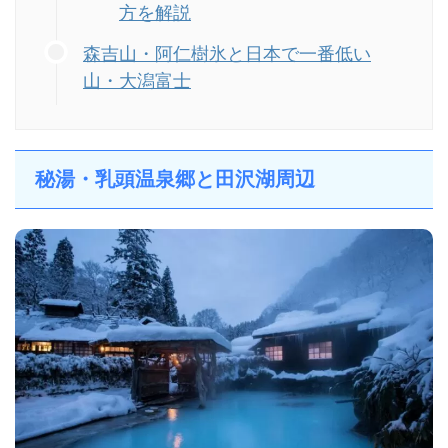
方を解説
森吉山・阿仁樹氷と日本で一番低い
山・大潟富士
秘湯・乳頭温泉郷と田沢湖周辺