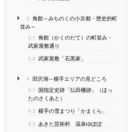
角館～みちのくの小京都・歴史的町
3
並み～
角館（かくのだて）の町並み・
3.1
武家屋敷通り
武家屋敷「石黒家」
3.2
田沢湖～横手エリアの見どころ
4
国指定史跡「払田柵跡」（ほっ
4.1
たのさくあと）
横手の雪まつり「かまくら」
4.2
あきた芸術村 温泉ゆぽぽ
4.3