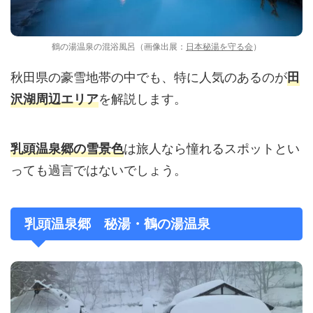
鶴の湯温泉の混浴風呂（画像出展：
日本秘湯を守る会
）
秋田県の豪雪地帯の中でも、特に人気のあるのが
田
を解説します。
沢湖周辺エリア
は旅人なら憧れるスポットとい
乳頭温泉郷の雪景色
っても過言ではないでしょう。
乳頭温泉郷 秘湯・鶴の湯温泉