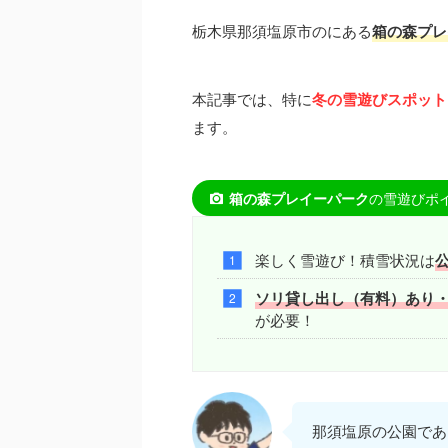
栃木県那須塩原市のにある
箱の森プレ
本記事では、特に
冬の雪遊びスポット
ます。
の雪遊びポ
箱の森プレイーパーク
楽しく雪遊び！積雪状況は
ソリ貸し出し（有料）あり・
が必要！
那須塩原の公園であ