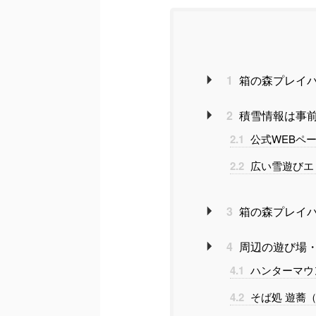
1
箱の森プレイ
2
積雪情報は事
2.1
公式WEBペ
2.2
広い雪遊びエ
3
箱の森プレイ
4
周辺の遊び場
4.1
ハンターマウ
4.2
そば処 遊蕎