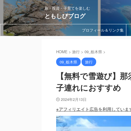
旅・投資・子育てを楽しむ
ともしびブログ
プロフィール＆リンク集
HOME
>
旅行
>
09_栃木県
>
09_栃木県
旅行
【無料で雪遊び】那
子連れにおすすめ
2024年2月13日
※アフィリエイト広告を利用していま