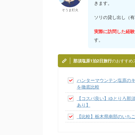
きます。
そうま灯火
ソリの貸し出し（有
実際に訪問した経験
す。
のおすすめ
那須塩原1泊2日旅行
ハンターマウンテン塩原の
を徹底比較
【コスパ良い】ゆとりろ那
あり】
【比較】栃木県南部のいちご