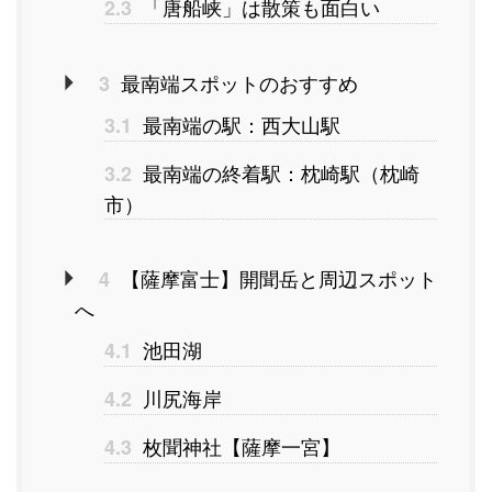
「唐船峡」は散策も面白い
2.3
最南端スポットのおすすめ
3
最南端の駅：西大山駅
3.1
最南端の終着駅：枕崎駅（枕崎
3.2
市）
【薩摩富士】開聞岳と周辺スポット
4
へ
池田湖
4.1
川尻海岸
4.2
枚聞神社【薩摩一宮】
4.3