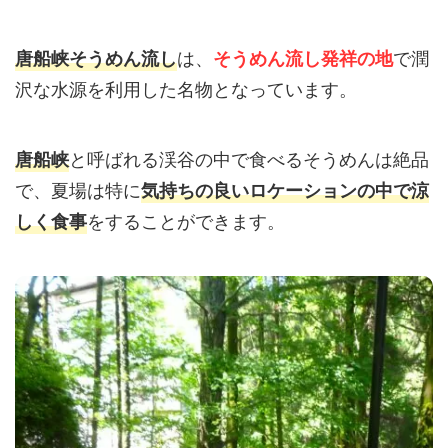
は、
で潤
唐船峡そうめん流し
そうめん流し発祥の地
沢な水源を利用した名物となっています。
と呼ばれる渓谷の中で食べるそうめんは絶品
唐船峡
で、夏場は特に
気持ちの良いロケーションの中で涼
をすることができます。
しく食事