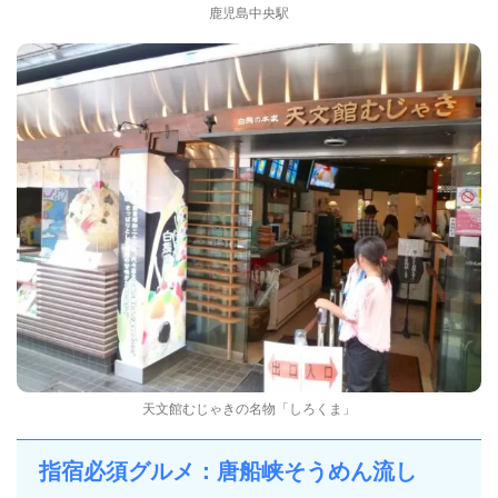
鹿児島中央駅
天文館むじゃきの名物「しろくま」
指宿必須グルメ：唐船峡そうめん流し