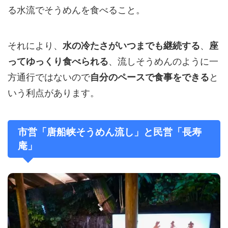
る水流でそうめんを食べること。
それにより、
、
水の冷たさがいつまでも継続する
座
、流しそうめんのように一
ってゆっくり食べられる
方通行ではないので
と
自分のペースで食事をできる
いう利点があります。
市営「唐船峡そうめん流し」と民営「長寿
庵」