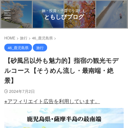
旅・投資・子育てを楽しむ
ともしびブログ
HOME
>
旅行
>
46_鹿児島県
>
46_鹿児島県
旅行
【砂風呂以外も魅力的】指宿の観光モデ
ルコース【そうめん流し・最南端・絶
景】
2024年7月2日
※アフィリエイト広告を利用しています。