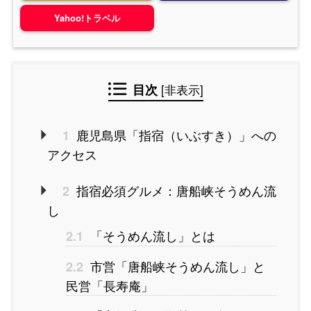
Yahoo!トラベル
目次
[
非表示
]
鹿児島県「指宿（いぶすき）」への
1
アクセス
指宿必須グルメ：唐船峡そうめん流
2
し
「そうめん流し」とは
2.1
市営「唐船峡そうめん流し」と
2.2
民営「長寿庵」