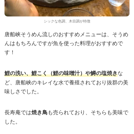
シックな色調、木目調が特徴
唐船峡そうめん流しのおすすめメニューは、そうめ
んはもちろんですが魚を使った料理がおすすめで
す！
な
鯉の洗い、鯉こく（鯉の味噌汁）や鱒の塩焼き
ど、唐船峡のキレイな水で養殖されており抜群の美
味しさでした。
長寿庵では
も売られており、そちらも美味で
焼き鳥
した。