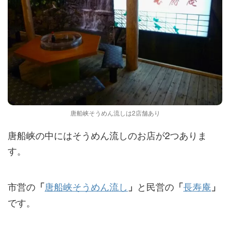
唐船峡そうめん流しは2店舗あり
唐船峡の中にはそうめん流しのお店が2つありま
す。
市営の
唐船峡そうめん流し
と民営の
長寿庵
「
」
「
」
です。