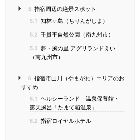
指宿周辺の絶景スポット
5
知林ヶ島（ちりんがしま）
5.1
千貫平自然公園（南九州市）
5.2
夢・風の里 アグリランドえい
5.3
（南九州市）
指宿市山川（やまがわ）エリアのお
6
すすめ
ヘルシーランド 温泉保養館・
6.1
露天風呂「たまて箱温泉」
指宿ロイヤルホテル
6.2