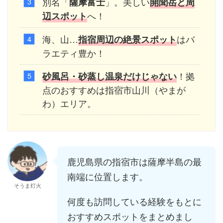
別名「
」。美しい
薩摩富士
開聞岳と
周
へ！
辺
スポット
海、山…
はバ
指宿周辺の絶景スポット
ラエティ豊か！
！拠
砂風呂・砂蒸し温泉だけじゃない
点のおすすめは指宿市山川（やまが
わ）エリア。
鹿児島県の指宿市は薩摩半島の最
南端に位置します。
そうま灯火
何度も訪問している経験をもとに
おすすめスポットをまとめまし