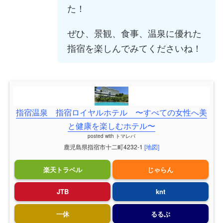
た！
ぜひ、景観、食事、温泉に優れた
指宿を楽しんでみてくださいね！
指宿温泉 指宿ロイヤルホテル 〜すべての女性へ美
と健康を楽しむホテル〜
posted with
トマレバ
鹿児島県指宿市十二町4232-1
[地図]
楽天トラベル
じゃらん
JTB
knt
一休
るるぶ