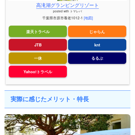
高滝湖グランピングリゾート
posted with
トマレバ
千葉県市原市養老1012-1
[地図]
楽天トラベル
じゃらん
JTB
knt
一休
るるぶ
Yahoo!トラベル
実際に感じたメリット・特長