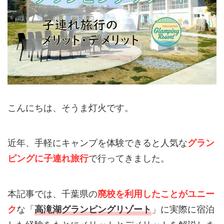
こんにちは、そうま灯火です。
近年、手軽にキャンプを体験できると人気な
グラン
で行ってきました。
ピングに子連れ旅行
本記事では、千葉県の
廃校を利用したことがユニー
な「
」に実際に宿泊
ク
高滝湖グランピングリゾート