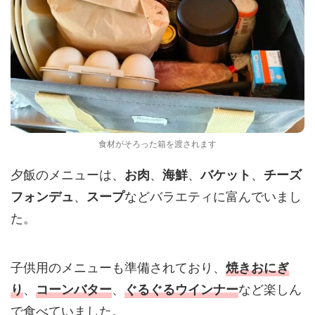
食材がそろった箱を渡されます
夕飯のメニューは、
、
、
、
お肉
海鮮
バケット
チーズ
、
などバラエティに富んでいまし
フォンデュ
スープ
た。
子供用のメニューも準備されており、
焼きおにぎ
、
、
など楽しん
り
コーンバター
ぐるぐるウインナー
で食べていました。