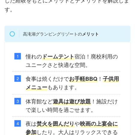
した経験をもとにメリットとデメリットを解説しま
す。
高滝湖グランピングリゾートの
メリット
憧れの
宿泊！廃校利用の
ドームテント
ユニークさと快適な空間。
食事は焼くだけで
！
お手軽BBQ
子供用
もあります。
メニュー
体育館など
！施設だけ
遊具は遊び放題
で楽しい時間を過ごせます。
夜は
や
焚火を囲んだり
映画の上宴会に
したり。大人はリラックスできる
参加