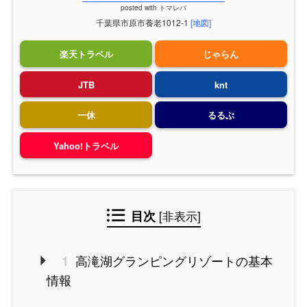
posted with
トマレバ
千葉県市原市養老1012-1
[地図]
楽天トラベル
じゃらん
JTB
knt
一休
るるぶ
Yahoo!トラベル
目次
[
非表示
]
高滝湖グランピングリゾートの基本
1
情報