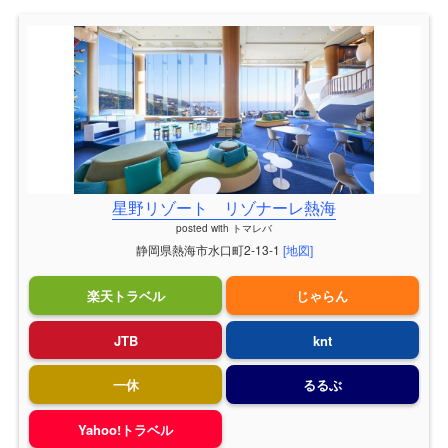
星野リゾート リゾナーレ熱海
posted with
トマレバ
静岡県熱海市水口町2-13-1
[地図]
楽天トラベル
じゃらん
JTB
knt
一休
るるぶ
Yahoo!トラベル