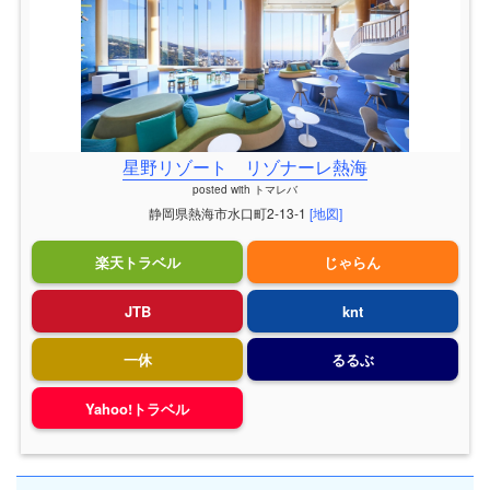
星野リゾート リゾナーレ熱海
posted with
トマレバ
静岡県熱海市水口町2-13-1
[地図]
楽天トラベル
じゃらん
JTB
knt
一休
るるぶ
Yahoo!トラベル