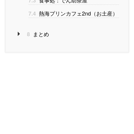
食事処：でん助茶屋
7.3
熱海プリンカフェ2nd（お土産）
7.4
まとめ
8