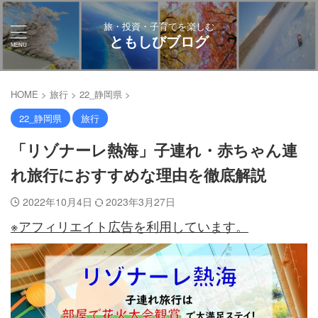
旅・投資・子育てを楽しむ
ともしびブログ
HOME
>
旅行
>
22_静岡県
>
22_静岡県
旅行
「リゾナーレ熱海」子連れ・赤ちゃん連
れ旅行におすすめな理由を徹底解説
2022年10月4日
2023年3月27日
※アフィリエイト広告を利用しています。