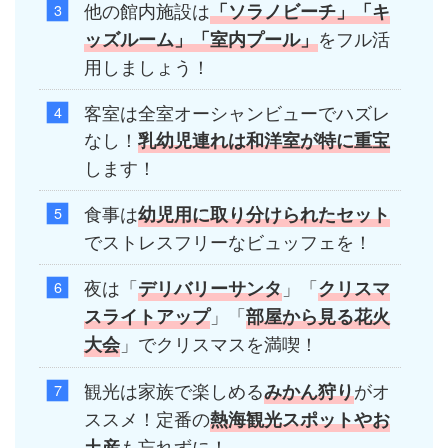
他の館内施設は
「ソラノビーチ」
「キ
をフル活
ッズルーム」「室内プール」
用しましょう！
客室は全室オーシャンビューでハズレ
なし！
乳幼児連れは和洋室が特に重宝
します！
食事は
幼児用に取り分けられたセット
でストレスフリーなビュッフェを！
夜は「
」「
デリバリーサンタ
クリスマ
」「
スライトアップ
部屋から見る花火
」でクリスマスを満喫！
大会
観光は家族で楽しめる
がオ
みかん狩り
ススメ！定番の
熱海観光スポットやお
も忘れずに！
土産