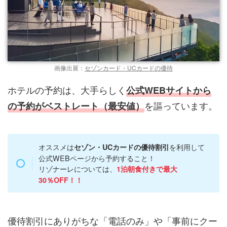
画像出展：
セゾンカード・UCカードの優待
ホテルの予約は、大手らしく
公式WEBサイトから
を謳っています。
の予約がベストレート（最安値）
オススメは
を利用して
セゾン・UCカードの優待割引
公式WEBページから予約すること！
リゾナーレについては、
1泊朝食付きで最大
30％OFF！！
優待割引にありがちな「電話のみ」や「事前にクー