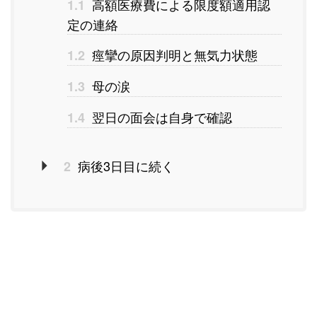
高額医療費による限度額適用認
1.1
定の連絡
痙攣の原因判明と無気力状態
1.2
母の涙
1.3
翌日の面会は自身で確認
1.4
病後3日目に続く
2