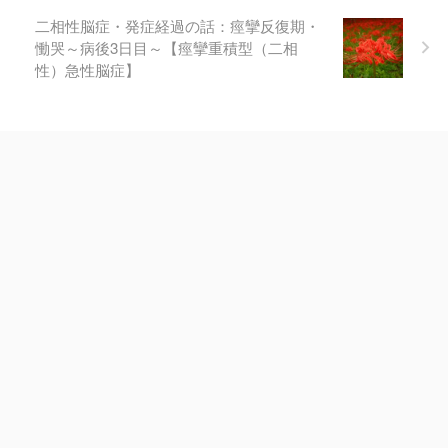
二相性脳症・発症経過の話：痙攣反復期・
慟哭～病後3日目～【痙攣重積型（二相
性）急性脳症】