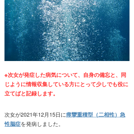
※次女が発症した病気について、自身の備忘と、同
じように情報収集している方にとって少しでも役に
立てばと記録します。
次女が2021年12月15日に
痙攣重積型（二相性）急
を発病しました。
性脳症