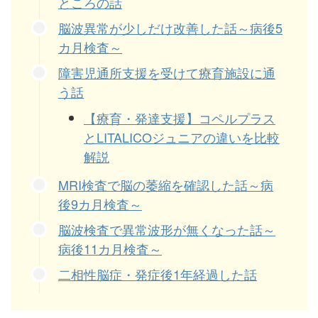
ところの話
脳波異常が少しだけ改善した話～病後5
カ月検査～
障害児通所支援を受けて療育施設に通
う話
【療育・発達支援】コペルプラス
とLITALICOジュニアの違いを比較
解説
MRI検査で脳の萎縮を確認した話～病
後9カ月検査～
脳波検査で異常波形が無くなった話～
病後11カ月検査～
二相性脳症・発症後1年経過した話