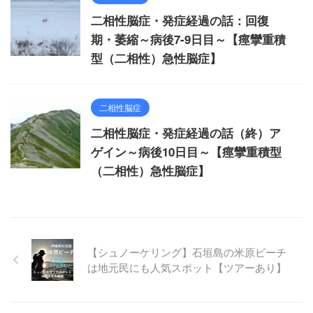
二相性脳症・発症経過の話：回復
期・萎縮～病後7-9日目～【痙攣重積
型（二相性）急性脳症】
二相性脳症
二相性脳症・発症経過の話（終）ア
ゲイン～病後10日目～【痙攣重積型
（二相性）急性脳症】
【シュノーケリング】石垣島の米原ビーチ
は地元民にも人気スポット【ツアーあり】