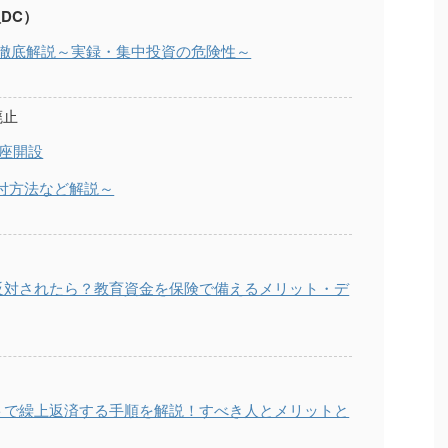
DC）
を徹底解説～実録・集中投資の危険性～
廃止
口座開設
買付方法など解説～
反対されたら？教育資金を保険で備えるメリット・デ
トで繰上返済する手順を解説！すべき人とメリットと