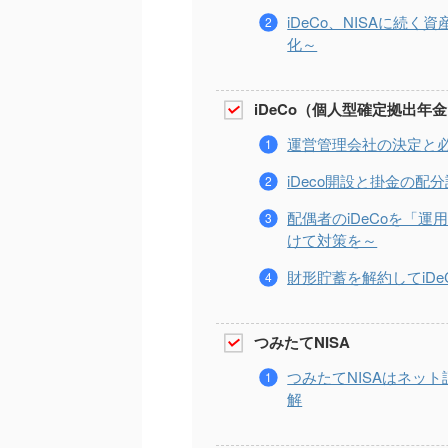
iDeCo、NISAに続
化～
iDeCo（個人型確定拠出年
運営管理会社の決定と
iDeco開設と掛金の配
配偶者のiDeCoを「
けて対策を～
財形貯蓄を解約してiD
つみたてNISA
つみたてNISAはネッ
解