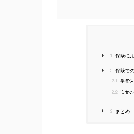
1
保険によ
2
保険での
2.1
学資保
2.2
次女の
3
まとめ