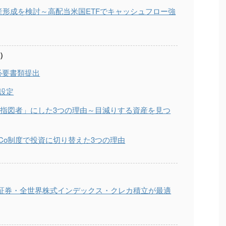
く資産形成を検討～高配当米国ETFでキャッシュフロー強
金）
必要書類提出
分設定
運用指図者」にした3つの理由～目減りする資産を見つ
eCo制度で投資に切り替えた3つの理由
ト証券・全世界株式インデックス・クレカ積立が最適