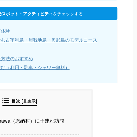
をチェックする
光スポット・アクティビティ
グ体験
含む古宇利島・屋我地島・奥武島のモデルコース
避方法のおすすめ
遊び（利用・駐車・シャワー無料）
目次
[
非表示
]
eokinawa（恩納村）に子連れ訪問