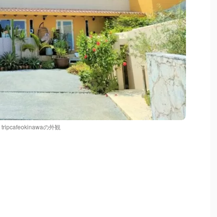
tripcafeokinawaの外観