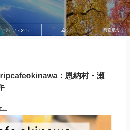
ライフスタイル
旅行
資産形成
pcafeokinawa：恩納村・瀬
キ
す。