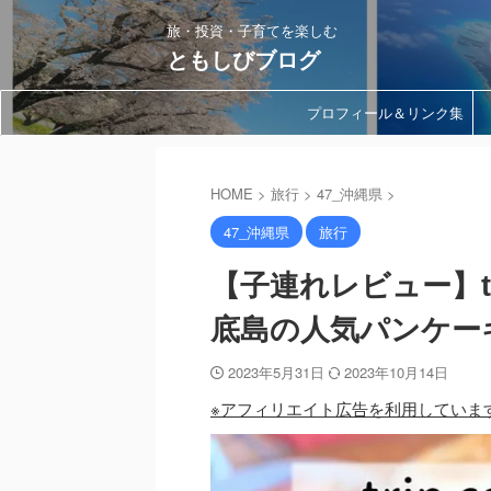
旅・投資・子育てを楽しむ
ともしびブログ
プロフィール＆リンク集
HOME
>
旅行
>
47_沖縄県
>
47_沖縄県
旅行
【子連れレビュー】tri
底島の人気パンケー
2023年5月31日
2023年10月14日
※アフィリエイト広告を利用していま